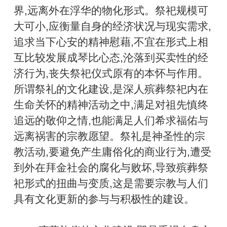
界,远离外在浮华的物化形式。祭祀规模可
大可小,应衡量自身的经济状况与现实需求,
追求当下心安的精神慰藉,不宜在形式上相
互比较发展成琴比心态,沦落到买卖性的经
济行为,丧失祭祀仪式原有的本怀与作用。
所谓祭礼的文化建设,是深人殡葬祭祀内在
生命关怀的精神活动之中,满足对祖先慎终
追远的敬仰之情,也能满足人们希求福佑与
远离祸害的宗教愿望。祭礼是神圣性的宗
教活动,要避免产生庸俗化的商业行为,遭受
到外在拜金社会的腐化与败坏,导致殡葬祭
祀形式的扭曲与变质,这是需要宗教与人们
具有文化更新的参与与积极性的建设。