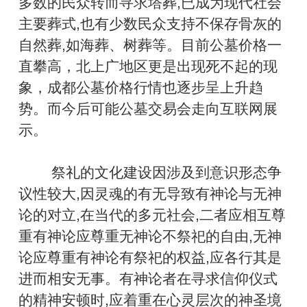
多数的民众转而寻求塔葬,已成为现代社会
主要葬式,也有少数民众支持不保存骨灰的
自然葬,如海葬、树葬等。目前公墓价格一
直攀高，北上广地区更是出现死不起的现
象，成都公墓价格行情也逐步呈上升趋
势。而今后可能公墓交易会走向互联网展
示。
祭礼的文化建设因涉及到意识形态争
议性较大,因灵魂的有无导致有神论与无神
论的对立,在当代的多元社会,二者应相互尊
重有神论应尊重无神论不祭祀的自由,无神
论应尊重有神论有祭祀的权益,应各行其是
进而相安无事。有神论者在寻求信仰仪式
的精神安顿时,应着重在心灵层次的神圣境