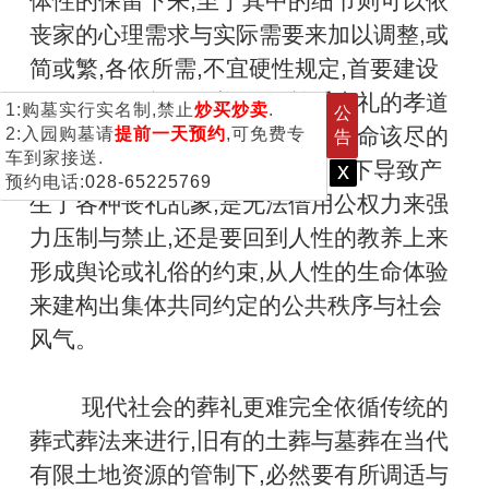
体性的保留下来,至于其中的细节则可以依
丧家的心理需求与实际需要来加以调整,或
简或繁,各依所需,不宜硬性规定,首要建设
的是人性的文化教养工作,尊重丧礼的孝道
1:购墓实行实名制,禁止
炒买炒卖
.
公
功能,让生者与亡者都能善尽其生命该尽的
2:入园购墓请
提前一天预约
,可免费专
告
车到家接送.
责任与义务。至于缺乏文化教养下导致产
x
预约电话:
028-65225769
生了各种丧礼乱象,是无法借用公权力来强
力压制与禁止,还是要回到人性的教养上来
形成舆论或礼俗的约束,从人性的生命体验
来建构出集体共同约定的公共秩序与社会
风气。
现代社会的葬礼更难完全依循传统的
葬式葬法来进行,旧有的土葬与墓葬在当代
有限土地资源的管制下,必然要有所调适与