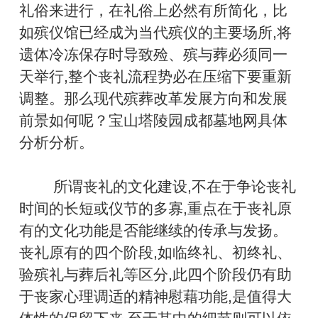
礼俗来进行，在礼俗上必然有所简化，比
如殡仪馆已经成为当代殡仪的主要场所,将
遗体冷冻保存时导致殓、殡与葬必须同一
天举行,整个丧礼流程势必在压缩下要重新
调整。那么现代殡葬改革发展方向和发展
前景如何呢？宝山塔陵园成都墓地网具体
分析分析。
所谓丧礼的文化建设,不在于争论丧礼
时间的长短或仪节的多寡,重点在于丧礼原
有的文化功能是否能继续的传承与发扬。
丧礼原有的四个阶段,如临终礼、初终礼、
验殡礼与葬后礼等区分,此四个阶段仍有助
于丧家心理调适的精神慰藉功能,是值得大