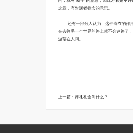
的，就有“断子”的意思，因此寿衣是不许
之意，有对逝者眷念的意思。
还有一部分人认为，这件寿衣的作用相
在去往另一个世界的路上就不会迷路了，
游荡在人间。
上一篇：
葬礼礼金叫什么？