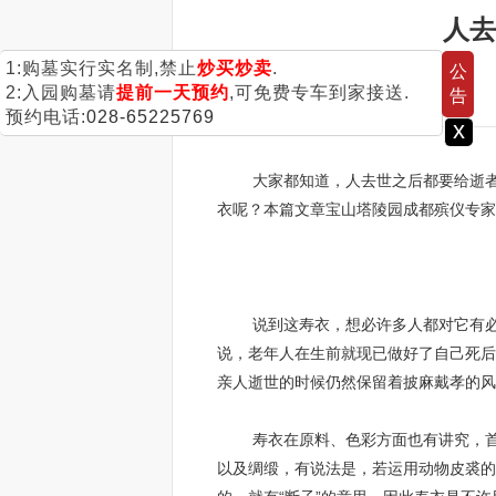
人去
1:购墓实行实名制,禁止
炒买炒卖
.
公
2:入园购墓请
提前一天预约
,可免费专车到家接送.
告
预约电话:
028-65225769
x
大家都知道，人去世之后都要给逝者穿
衣呢？本篇文章宝山塔陵园成都殡仪专家
说到这寿衣，想必许多人都对它有必定
说，老年人在生前就现已做好了自己死后
亲人逝世的时候仍然保留着披麻戴孝的风
寿衣在原料、色彩方面也有讲究，首先
以及绸缎，有说法是，若运用动物皮裘的