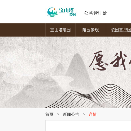
公墓管理处
宝山塔陵园
陵园景观
陵园墓型
>
>
首页
新闻公告
详情