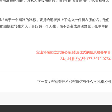
用毛皮和绸缎的。寿衣大多会用绢棉，而“绢”的谐音是“眷”，代表着眷念
当于一个指路的路标，要是给逝者换上了这么一件新衣服的话，他们
能很快就转生为人，开始另一个人生，而不会变成游魂野鬼，孤单单的
宝山塔陵园立志做公墓,陵园优秀的信息服务平台
24小时服务热线:177-8072-0754
下一篇：
殡葬管理所和殡仪馆有什么不同和区别